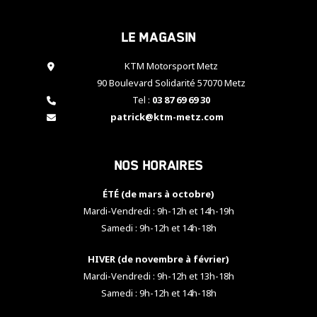
cookies,
certaines
Le magasin
fonctionnalités
disparaîtront
KTM Motorsport Metz
du site web.
90 Boulevard Solidarité 57070 Metz
Tel :
03 87 69 69 30
Marketing
patrick@ktm-metz.com
En partageant
vos centres
d'intérêt et
Nos horaires
votre
comportement
ÉTÉ (de mars à octobre)
lorsque vous
visitez notre
Mardi-Vendredi : 9h-12h et 14h-19h
site, vous
Samedi : 9h-12h et 14h-18h
augmentez les
chances de
HIVER (de novembre à février)
voir apparaître
Mardi-Vendredi : 9h-12h et 13h-18h
des contenus
et des offres
Samedi : 9h-12h et 14h-18h
personnalisés.