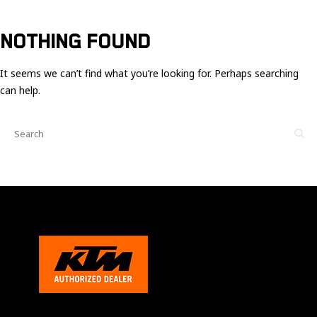
Ces cookies
sont nécessaire
pour le bon
NOTHING FOUND
fonctionnement
du site.
It seems we can’t find what you’re looking for. Perhaps searching
can help.
Statistiques
Utilisé pour
mesurer
l'audience
du site.
Expérience
Afin que notre
site web
fonctionne
aussi bien que
possible
pendant votre
visite. Si vous
refusez ces