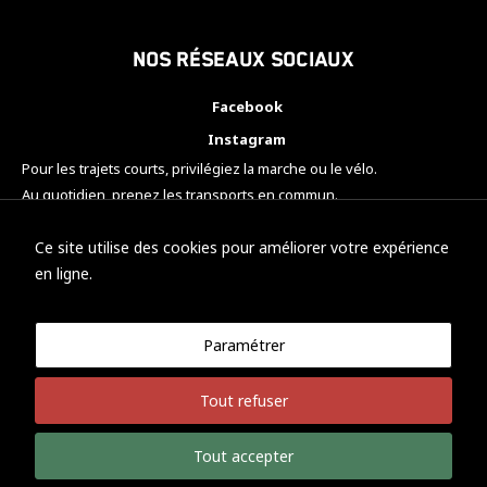
Nos réseaux sociaux
Facebook
Instagram
Pour les trajets courts, privilégiez la marche ou le vélo.
Au quotidien, prenez les transports en commun.
Pensez à covoiturer.
#SeDéplacerMoinsPolluer
Ce site utilise des cookies pour améliorer votre expérience
en ligne.
Paramétrer
© KTM Motorsport Metz
Tout refuser
Mentions légales
Politique de confidentialité
Tout accepter
Développement Nicolas Vaezi