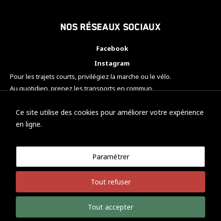
Nos réseaux sociaux
Facebook
Instagram
Pour les trajets courts, privilégiez la marche ou le vélo.
Au quotidien, prenez les transports en commun.
Pensez à covoiturer.
#SeDéplacerMoinsPolluer
Ce site utilise des cookies pour améliorer votre expérience
en ligne.
Paramétrer
© KTM Motorsport Metz
Tout refuser
Mentions légales
Politique de confidentialité
Tout accepter
Développement Nicolas Vaezi