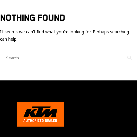
Ces cookies
sont nécessaire
pour le bon
NOTHING FOUND
fonctionnement
du site.
It seems we can’t find what you’re looking for. Perhaps searching
can help.
Statistiques
Utilisé pour
mesurer
l'audience
du site.
Expérience
Afin que notre
site web
fonctionne
aussi bien que
possible
pendant votre
visite. Si vous
refusez ces