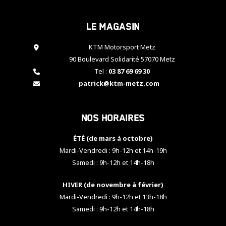
cookies,
certaines
Le magasin
fonctionnalités
disparaîtront
KTM Motorsport Metz
du site web.
90 Boulevard Solidarité 57070 Metz
Tel :
03 87 69 69 30
Marketing
patrick@ktm-metz.com
En partageant
vos centres
d'intérêt et
Nos horaires
votre
comportement
ÉTÉ (de mars à octobre)
lorsque vous
visitez notre
Mardi-Vendredi : 9h-12h et 14h-19h
site, vous
Samedi : 9h-12h et 14h-18h
augmentez les
chances de
HIVER (de novembre à février)
voir apparaître
Mardi-Vendredi : 9h-12h et 13h-18h
des contenus
et des offres
Samedi : 9h-12h et 14h-18h
personnalisés.