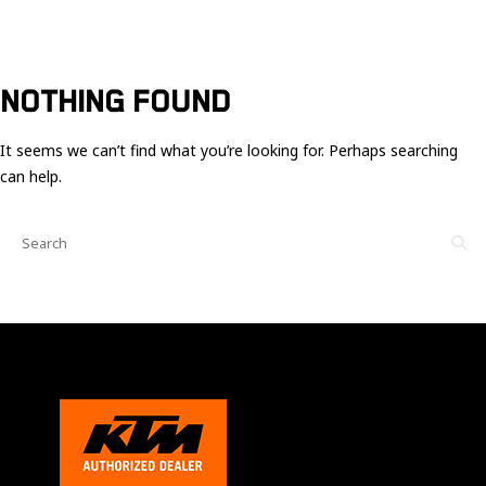
Ces cookies
sont nécessaire
pour le bon
fonctionnement
du site.
NOTHING FOUND
It seems we can’t find what you’re looking for. Perhaps searching
Statistiques
can help.
Utilisé pour
mesurer
l'audience
du site.
Expérience
Afin que notre
site web
fonctionne
aussi bien que
possible
pendant votre
visite. Si vous
refusez ces