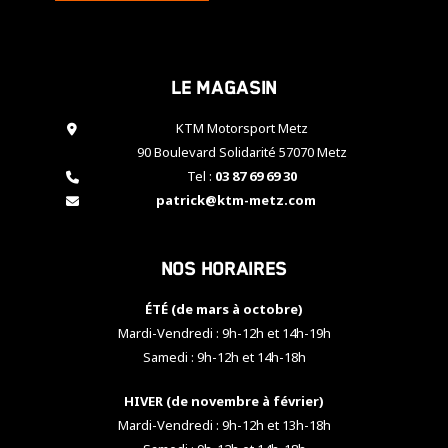
cookies,
certaines
fonctionnalités
disparaîtront
Le magasin
du site web.
KTM Motorsport Metz
90 Boulevard Solidarité 57070 Metz
Marketing
Tel :
03 87 69 69 30
En partageant
patrick@ktm-metz.com
vos centres
d'intérêt et
votre
comportement
Nos horaires
lorsque vous
visitez notre
ÉTÉ (de mars à octobre)
site, vous
Mardi-Vendredi : 9h-12h et 14h-19h
augmentez les
chances de
Samedi : 9h-12h et 14h-18h
voir apparaître
des contenus
HIVER (de novembre à février)
et des offres
Mardi-Vendredi : 9h-12h et 13h-18h
personnalisés.