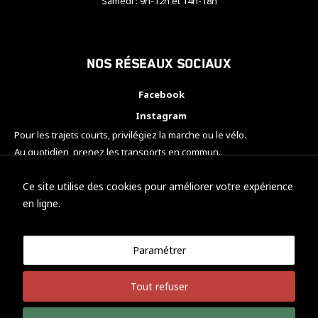
Samedi : 9h-12h et 14h-18h
Nos réseaux sociaux
Facebook
Instagram
Pour les trajets courts, privilégiez la marche ou le vélo.
Au quotidien, prenez les transports en commun.
Pensez à covoiturer.
#SeDéplacerMoinsPolluer
Ce site utilise des cookies pour améliorer votre expérience
en ligne.
Paramétrer
© KTM Motorsport Metz
Tout refuser
Mentions légales
Politique de confidentialité