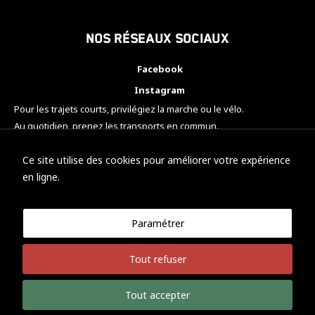
Nos réseaux sociaux
Facebook
Instagram
Pour les trajets courts, privilégiez la marche ou le vélo.
Au quotidien, prenez les transports en commun.
Pensez à covoiturer.
#SeDéplacerMoinsPolluer
Ce site utilise des cookies pour améliorer votre expérience
en ligne.
Paramétrer
© KTM Motorsport Metz
Tout refuser
Mentions légales
Politique de confidentialité
Tout accepter
Développement Nicolas Vaezi