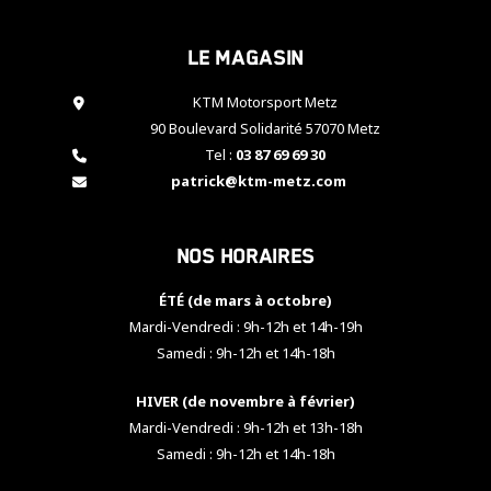
cookies,
certaines
Le magasin
fonctionnalités
disparaîtront
KTM Motorsport Metz
du site web.
90 Boulevard Solidarité 57070 Metz
Tel :
03 87 69 69 30
Marketing
patrick@ktm-metz.com
En partageant
vos centres
d'intérêt et
Nos horaires
votre
comportement
ÉTÉ (de mars à octobre)
lorsque vous
visitez notre
Mardi-Vendredi : 9h-12h et 14h-19h
site, vous
Samedi : 9h-12h et 14h-18h
augmentez les
chances de
HIVER (de novembre à février)
voir apparaître
Mardi-Vendredi : 9h-12h et 13h-18h
des contenus
et des offres
Samedi : 9h-12h et 14h-18h
personnalisés.