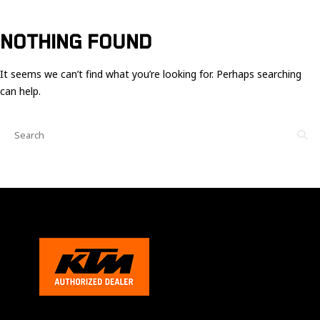
Ces cookies
sont nécessaire
pour le bon
NOTHING FOUND
fonctionnement
du site.
It seems we can’t find what you’re looking for. Perhaps searching
can help.
Statistiques
Utilisé pour
mesurer
l'audience
du site.
Expérience
Afin que notre
site web
fonctionne
aussi bien que
possible
pendant votre
visite. Si vous
refusez ces