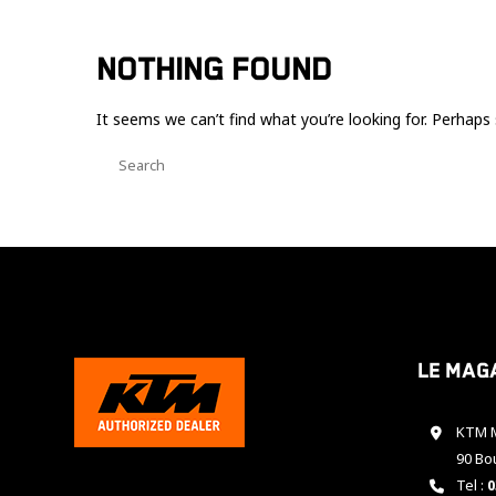
NOTHING FOUND
It seems we can’t find what you’re looking for. Perhaps 
Le mag
KTM M
90 Bo
Tel :
0