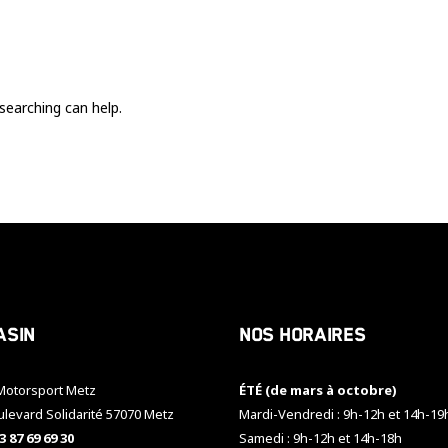
Ces cookies
sont nécessaire
pour le bon
fonctionnement
du site.
searching can help.
Statistiques
Utilisé pour
mesurer
l'audience
du site.
Expérience
Afin que notre
asin
Nos horaires
site web
fonctionne
aussi bien que
otorsport Metz
ÉTÉ (de mars à octobre)
possible
pendant votre
ulevard Solidarité 57070 Metz
Mardi-Vendredi : 9h-12h et 14h-19
visite. Si vous
3 87 69 69 30
Samedi : 9h-12h et 14h-18h
refusez ces