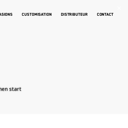
×
asions
Customisation
Distributeur
Contact
then start