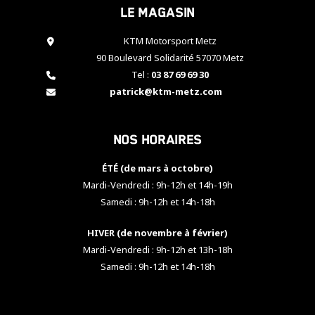
Le magasin
cookies,
certaines
fonctionnalités
KTM Motorsport Metz
disparaîtront
90 Boulevard Solidarité 57070 Metz
du site web.
Tel :
03 87 69 69 30
patrick@ktm-metz.com
Marketing
En partageant
Nos horaires
vos centres
d'intérêt et
votre
ÉTÉ (de mars à octobre)
comportement
Mardi-Vendredi : 9h-12h et 14h-19h
lorsque vous
Samedi : 9h-12h et 14h-18h
visitez notre
site, vous
HIVER (de novembre à février)
augmentez les
chances de
Mardi-Vendredi : 9h-12h et 13h-18h
voir apparaître
Samedi : 9h-12h et 14h-18h
des contenus
et des offres
personnalisés.