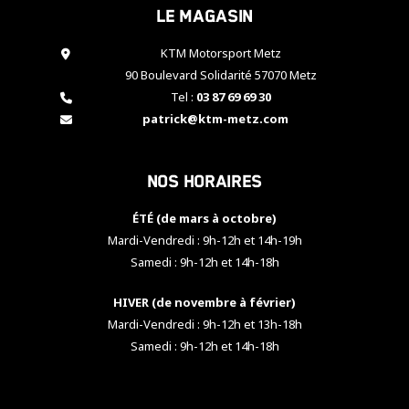
Le magasin
cookies,
certaines
fonctionnalités
KTM Motorsport Metz
disparaîtront
90 Boulevard Solidarité 57070 Metz
du site web.
Tel :
03 87 69 69 30
patrick@ktm-metz.com
Marketing
En partageant
Nos horaires
vos centres
d'intérêt et
votre
ÉTÉ (de mars à octobre)
comportement
Mardi-Vendredi : 9h-12h et 14h-19h
lorsque vous
Samedi : 9h-12h et 14h-18h
visitez notre
site, vous
HIVER (de novembre à février)
augmentez les
chances de
Mardi-Vendredi : 9h-12h et 13h-18h
voir apparaître
Samedi : 9h-12h et 14h-18h
des contenus
et des offres
personnalisés.