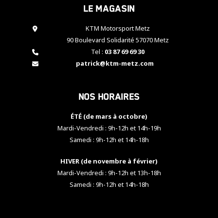
Le magasin
cookies,
certaines
fonctionnalités
KTM Motorsport Metz
disparaîtront
90 Boulevard Solidarité 57070 Metz
du site web.
Tel :
03 87 69 69 30
patrick@ktm-metz.com
Marketing
En partageant
Nos horaires
vos centres
d'intérêt et
votre
ÉTÉ (de mars à octobre)
comportement
Mardi-Vendredi : 9h-12h et 14h-19h
lorsque vous
Samedi : 9h-12h et 14h-18h
visitez notre
site, vous
HIVER (de novembre à février)
augmentez les
chances de
Mardi-Vendredi : 9h-12h et 13h-18h
voir apparaître
Samedi : 9h-12h et 14h-18h
des contenus
et des offres
personnalisés.