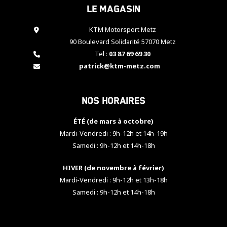
Le magasin
cookies,
certaines
fonctionnalités
KTM Motorsport Metz
disparaîtront
90 Boulevard Solidarité 57070 Metz
du site web.
Tel :
03 87 69 69 30
patrick@ktm-metz.com
Marketing
En partageant
Nos horaires
vos centres
d'intérêt et
votre
ÉTÉ (de mars à octobre)
comportement
Mardi-Vendredi : 9h-12h et 14h-19h
lorsque vous
Samedi : 9h-12h et 14h-18h
visitez notre
site, vous
HIVER (de novembre à février)
augmentez les
chances de
Mardi-Vendredi : 9h-12h et 13h-18h
voir apparaître
Samedi : 9h-12h et 14h-18h
des contenus
et des offres
personnalisés.