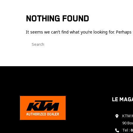
NOTHING FOUND
It seems we can’t find what you’re looking for. Perhaps 
Le mag
KTM M
90 Bo
Tel :
0