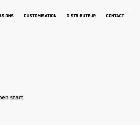
×
asions
Customisation
Distributeur
Contact
then start