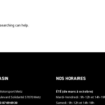
Ces cookies
sont nécessaire
pour le bon
fonctionnement
du site.
searching can help.
Statistiques
Utilisé pour
mesurer
l'audience
du site.
Expérience
Afin que notre
asin
Nos horaires
site web
fonctionne
aussi bien que
otorsport Metz
ÉTÉ (de mars à octobre)
possible
pendant votre
ulevard Solidarité 57070 Metz
Mardi-Vendredi : 9h-12h et 14h-19
visite. Si vous
3 87 69 69 30
Samedi : 9h-12h et 14h-18h
refusez ces