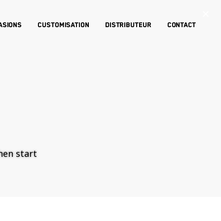
×
asions
Customisation
Distributeur
Contact
then start