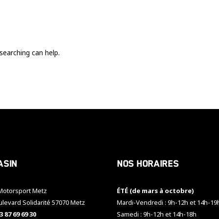
Ces cookies
sont nécessaire
pour le bon
fonctionnement
du site.
searching can help.
Statistiques
Utilisé pour
mesurer
l'audience
du site.
Expérience
Afin que notre
asin
Nos horaires
site web
fonctionne
aussi bien que
otorsport Metz
ÉTÉ (de mars à octobre)
possible
pendant votre
ulevard Solidarité 57070 Metz
Mardi-Vendredi : 9h-12h et 14h-19
visite. Si vous
3 87 69 69 30
Samedi : 9h-12h et 14h-18h
refusez ces