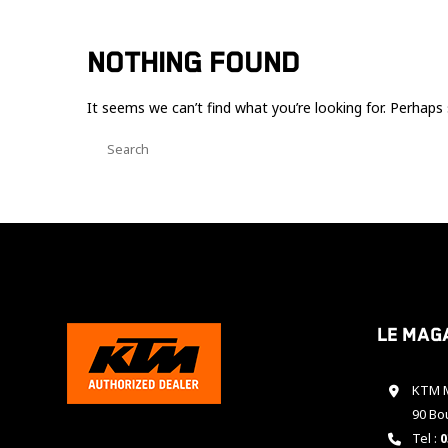
NOTHING FOUND
It seems we can’t find what you’re looking for. Perhaps 
Le mag
KTM M
90 Bo
Tel :
0