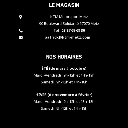
Le magasin
cookies,
certaines
fonctionnalités
KTM Motorsport Metz
disparaîtront
90 Boulevard Solidarité 57070 Metz
du site web.
Tel :
03 87 69 69 30
patrick@ktm-metz.com
Marketing
En partageant
Nos horaires
vos centres
d'intérêt et
votre
ÉTÉ (de mars à octobre)
comportement
Mardi-Vendredi : 9h-12h et 14h-19h
lorsque vous
Samedi : 9h-12h et 14h-18h
visitez notre
site, vous
HIVER (de novembre à février)
augmentez les
chances de
Mardi-Vendredi : 9h-12h et 13h-18h
voir apparaître
Samedi : 9h-12h et 14h-18h
des contenus
et des offres
personnalisés.