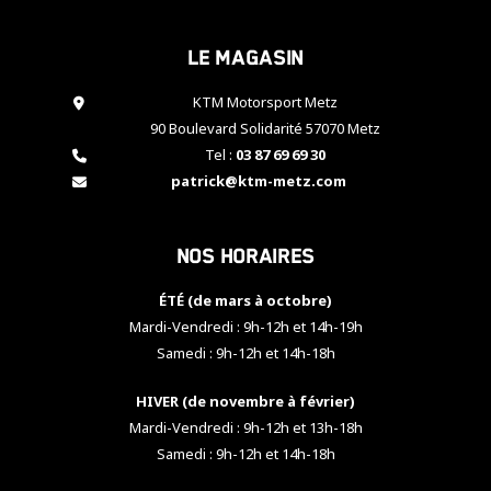
cookies,
certaines
Le magasin
fonctionnalités
disparaîtront
KTM Motorsport Metz
du site web.
90 Boulevard Solidarité 57070 Metz
Tel :
03 87 69 69 30
Marketing
patrick@ktm-metz.com
En partageant
vos centres
d'intérêt et
Nos horaires
votre
comportement
ÉTÉ (de mars à octobre)
lorsque vous
visitez notre
Mardi-Vendredi : 9h-12h et 14h-19h
site, vous
Samedi : 9h-12h et 14h-18h
augmentez les
chances de
HIVER (de novembre à février)
voir apparaître
Mardi-Vendredi : 9h-12h et 13h-18h
des contenus
et des offres
Samedi : 9h-12h et 14h-18h
personnalisés.