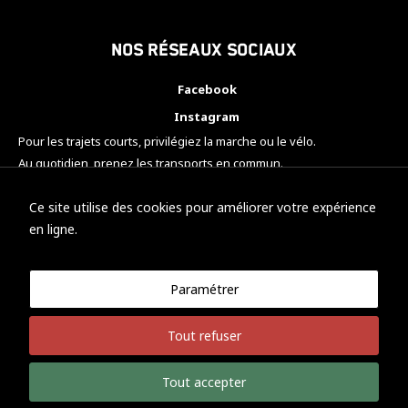
Nos réseaux sociaux
Facebook
Instagram
Pour les trajets courts, privilégiez la marche ou le vélo.
Au quotidien, prenez les transports en commun.
Pensez à covoiturer.
#SeDéplacerMoinsPolluer
Ce site utilise des cookies pour améliorer votre expérience
en ligne.
Paramétrer
© KTM Motorsport Metz
Tout refuser
Mentions légales
Politique de confidentialité
Tout accepter
Développement Nicolas Vaezi