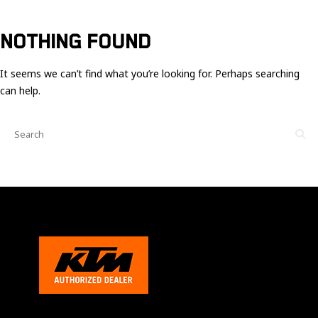
Ces cookies
sont nécessaire
pour le bon
NOTHING FOUND
fonctionnement
du site.
It seems we can’t find what you’re looking for. Perhaps searching
can help.
Statistiques
Utilisé pour
mesurer
l'audience
du site.
Expérience
Afin que notre
site web
fonctionne
aussi bien que
possible
pendant votre
visite. Si vous
refusez ces