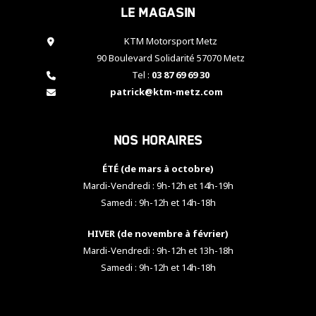
Le magasin
cookies,
certaines
fonctionnalités
KTM Motorsport Metz
disparaîtront
90 Boulevard Solidarité 57070 Metz
du site web.
Tel :
03 87 69 69 30
patrick@ktm-metz.com
Marketing
En partageant
Nos horaires
vos centres
d'intérêt et
votre
ÉTÉ (de mars à octobre)
comportement
Mardi-Vendredi : 9h-12h et 14h-19h
lorsque vous
Samedi : 9h-12h et 14h-18h
visitez notre
site, vous
HIVER (de novembre à février)
augmentez les
chances de
Mardi-Vendredi : 9h-12h et 13h-18h
voir apparaître
Samedi : 9h-12h et 14h-18h
des contenus
et des offres
personnalisés.