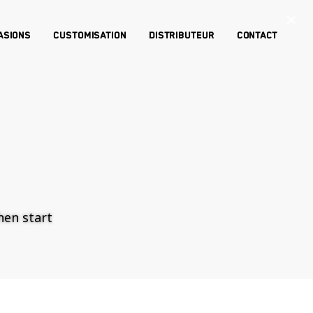
×
asions
Customisation
Distributeur
Contact
then start