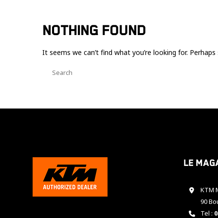
NOTHING FOUND
It seems we can’t find what you’re looking for. Perhaps 
Le mag
KTM M
90 Bo
Tel :
0