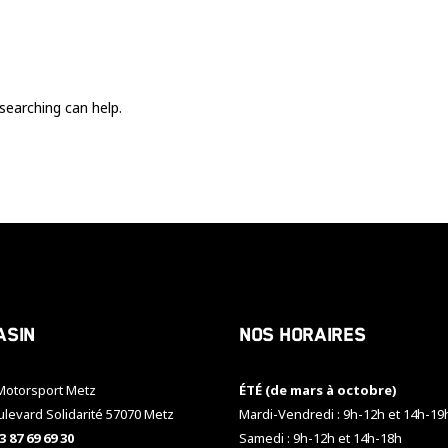
Ces cookies
sont nécessaire
pour le bon
fonctionnement
du site.
searching can help.
Statistiques
Utilisé pour
mesurer
l'audience
du site.
Expérience
Afin que notre
asin
Nos horaires
site web
fonctionne
aussi bien que
otorsport Metz
ÉTÉ (de mars à octobre)
possible
pendant votre
ulevard Solidarité 57070 Metz
Mardi-Vendredi : 9h-12h et 14h-19
visite. Si vous
3 87 69 69 30
Samedi : 9h-12h et 14h-18h
refusez ces