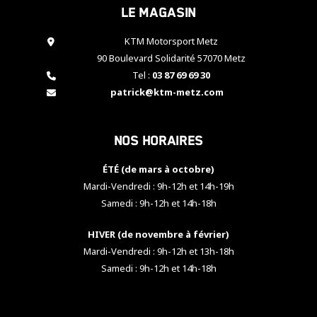
Le magasin
cookies,
certaines
fonctionnalités
KTM Motorsport Metz
disparaîtront
90 Boulevard Solidarité 57070 Metz
du site web.
Tel :
03 87 69 69 30
patrick@ktm-metz.com
Marketing
En partageant
Nos horaires
vos centres
d'intérêt et
votre
ÉTÉ (de mars à octobre)
comportement
Mardi-Vendredi : 9h-12h et 14h-19h
lorsque vous
Samedi : 9h-12h et 14h-18h
visitez notre
site, vous
HIVER (de novembre à février)
augmentez les
chances de
Mardi-Vendredi : 9h-12h et 13h-18h
voir apparaître
Samedi : 9h-12h et 14h-18h
des contenus
et des offres
personnalisés.