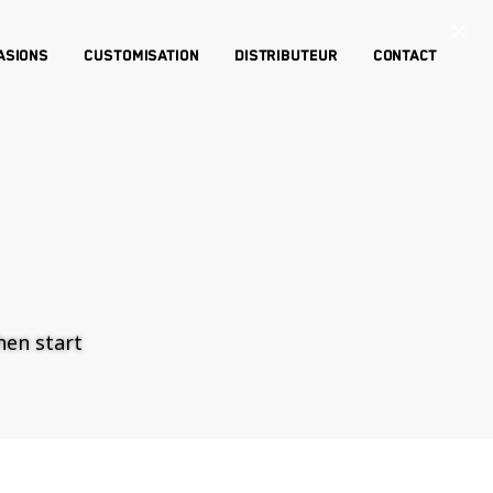
×
asions
Customisation
Distributeur
Contact
then start