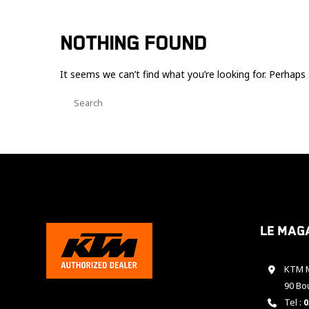
NOTHING FOUND
It seems we can’t find what you’re looking for. Perhaps 
Le mag
KTM M
90 Bo
Tel :
0