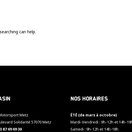
Ces cookies
sont nécessaire
pour le bon
fonctionnement
du site.
searching can help.
Statistiques
Utilisé pour
mesurer
l'audience
du site.
Expérience
Afin que notre
asin
Nos horaires
site web
fonctionne
aussi bien que
otorsport Metz
ÉTÉ (de mars à octobre)
possible
pendant votre
ulevard Solidarité 57070 Metz
Mardi-Vendredi : 9h-12h et 14h-19
visite. Si vous
3 87 69 69 30
Samedi : 9h-12h et 14h-18h
refusez ces