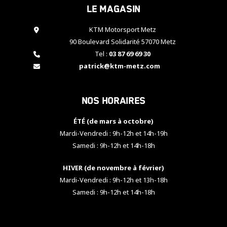
Le magasin
cookies,
certaines
fonctionnalités
KTM Motorsport Metz
disparaîtront
90 Boulevard Solidarité 57070 Metz
du site web.
Tel :
03 87 69 69 30
patrick@ktm-metz.com
Marketing
En partageant
Nos horaires
vos centres
d'intérêt et
votre
ÉTÉ (de mars à octobre)
comportement
Mardi-Vendredi : 9h-12h et 14h-19h
lorsque vous
Samedi : 9h-12h et 14h-18h
visitez notre
site, vous
HIVER (de novembre à février)
augmentez les
chances de
Mardi-Vendredi : 9h-12h et 13h-18h
voir apparaître
Samedi : 9h-12h et 14h-18h
des contenus
et des offres
personnalisés.