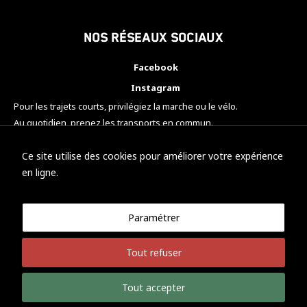
Nos réseaux sociaux
Facebook
Instagram
Pour les trajets courts, privilégiez la marche ou le vélo.
Au quotidien, prenez les transports en commun.
Pensez à covoiturer.
#SeDéplacerMoinsPolluer
Ce site utilise des cookies pour améliorer votre expérience
en ligne.
Paramétrer
© KTM Motorsport Metz
Tout refuser
Mentions légales
Politique de confidentialité
Tout accepter
Développement Nicolas Vaezi