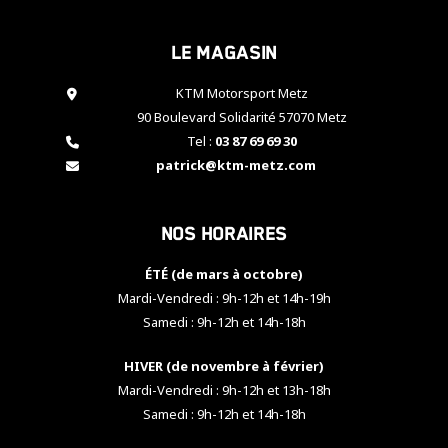
cookies,
certaines
Le magasin
fonctionnalités
disparaîtront
KTM Motorsport Metz
du site web.
90 Boulevard Solidarité 57070 Metz
Tel :
03 87 69 69 30
Marketing
patrick@ktm-metz.com
En partageant
vos centres
d'intérêt et
Nos horaires
votre
comportement
ÉTÉ (de mars à octobre)
lorsque vous
visitez notre
Mardi-Vendredi : 9h-12h et 14h-19h
site, vous
Samedi : 9h-12h et 14h-18h
augmentez les
chances de
HIVER (de novembre à février)
voir apparaître
Mardi-Vendredi : 9h-12h et 13h-18h
des contenus
et des offres
Samedi : 9h-12h et 14h-18h
personnalisés.