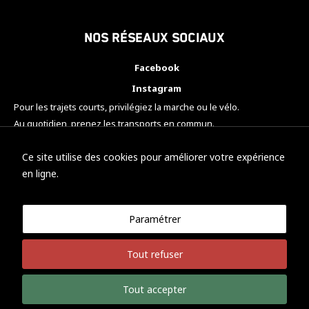
Nos réseaux sociaux
Facebook
Instagram
Pour les trajets courts, privilégiez la marche ou le vélo.
Au quotidien, prenez les transports en commun.
Pensez à covoiturer.
#SeDéplacerMoinsPolluer
Ce site utilise des cookies pour améliorer votre expérience
en ligne.
Paramétrer
© KTM Motorsport Metz
Tout refuser
Mentions légales
Politique de confidentialité
Tout accepter
Développement Nicolas Vaezi