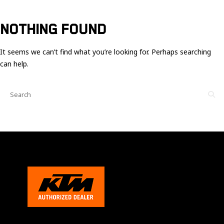
Ces cookies
sont nécessaire
pour le bon
NOTHING FOUND
fonctionnement
du site.
It seems we can’t find what you’re looking for. Perhaps searching
can help.
Statistiques
Utilisé pour
mesurer
l'audience
du site.
Expérience
Afin que notre
site web
fonctionne
aussi bien que
possible
pendant votre
visite. Si vous
refusez ces