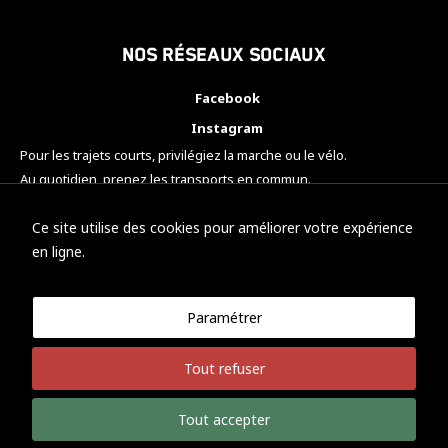
Nos réseaux sociaux
Facebook
Instagram
Pour les trajets courts, privilégiez la marche ou le vélo.
Au quotidien, prenez les transports en commun.
Pensez à covoiturer.
#SeDéplacerMoinsPolluer
Ce site utilise des cookies pour améliorer votre expérience
en ligne.
Paramétrer
© KTM Motorsport Metz
Tout refuser
Mentions légales
Politique de confidentialité
Tout accepter
Développement Nicolas Vaezi