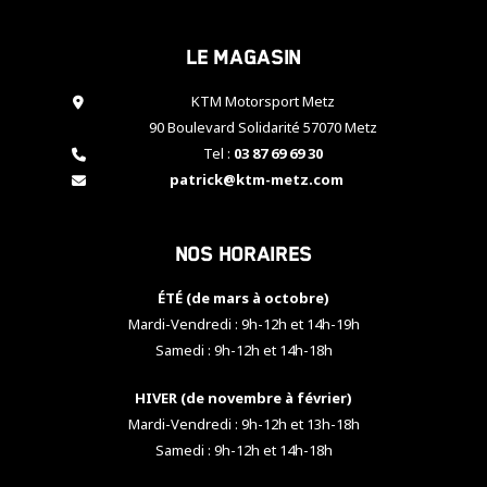
cookies,
certaines
Le magasin
fonctionnalités
disparaîtront
KTM Motorsport Metz
du site web.
90 Boulevard Solidarité 57070 Metz
Tel :
03 87 69 69 30
Marketing
patrick@ktm-metz.com
En partageant
vos centres
d'intérêt et
Nos horaires
votre
comportement
ÉTÉ (de mars à octobre)
lorsque vous
visitez notre
Mardi-Vendredi : 9h-12h et 14h-19h
site, vous
Samedi : 9h-12h et 14h-18h
augmentez les
chances de
HIVER (de novembre à février)
voir apparaître
Mardi-Vendredi : 9h-12h et 13h-18h
des contenus
et des offres
Samedi : 9h-12h et 14h-18h
personnalisés.