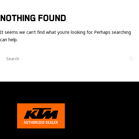
Ces cookies
sont nécessaire
pour le bon
NOTHING FOUND
fonctionnement
du site.
It seems we can’t find what you’re looking for. Perhaps searching
can help.
Statistiques
Utilisé pour
mesurer
l'audience
du site.
Expérience
Afin que notre
site web
fonctionne
aussi bien que
possible
pendant votre
visite. Si vous
refusez ces