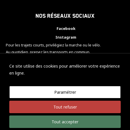
Nos réseaux sociaux
Facebook
Instagram
Pour les trajets courts, privilégiez la marche ou le vélo.
Au quotidien, prenez les transports en commun.
Pensez à covoiturer.
#SeDéplacerMoinsPolluer
Ce site utilise des cookies pour améliorer votre expérience
en ligne.
Paramétrer
© KTM Motorsport Metz
Tout refuser
Mentions légales
Politique de confidentialité
Tout accepter
Développement Nicolas Vaezi