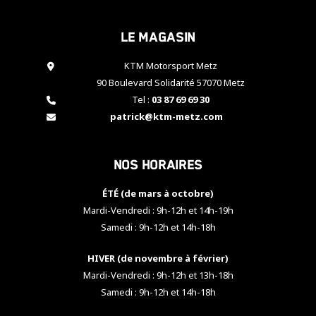
cookies,
certaines
Le magasin
fonctionnalités
disparaîtront
KTM Motorsport Metz
du site web.
90 Boulevard Solidarité 57070 Metz
Tel :
03 87 69 69 30
Marketing
patrick@ktm-metz.com
En partageant
vos centres
d'intérêt et
Nos horaires
votre
comportement
ÉTÉ (de mars à octobre)
lorsque vous
visitez notre
Mardi-Vendredi : 9h-12h et 14h-19h
site, vous
Samedi : 9h-12h et 14h-18h
augmentez les
chances de
HIVER (de novembre à février)
voir apparaître
Mardi-Vendredi : 9h-12h et 13h-18h
des contenus
et des offres
Samedi : 9h-12h et 14h-18h
personnalisés.