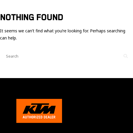
Ces cookies
sont nécessaire
pour le bon
NOTHING FOUND
fonctionnement
du site.
It seems we can’t find what you’re looking for. Perhaps searching
can help.
Statistiques
Utilisé pour
mesurer
l'audience
du site.
Expérience
Afin que notre
site web
fonctionne
aussi bien que
possible
pendant votre
visite. Si vous
refusez ces