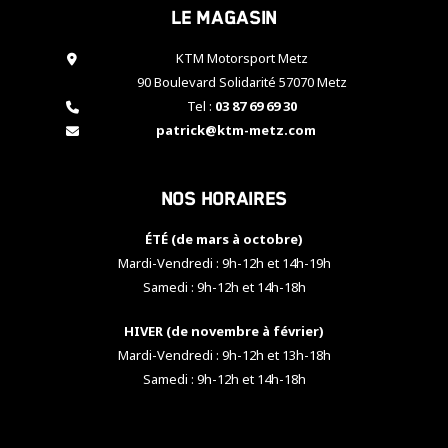
Le magasin
cookies,
certaines
fonctionnalités
KTM Motorsport Metz
disparaîtront
90 Boulevard Solidarité 57070 Metz
du site web.
Tel :
03 87 69 69 30
patrick@ktm-metz.com
Marketing
En partageant
Nos horaires
vos centres
d'intérêt et
votre
ÉTÉ (de mars à octobre)
comportement
Mardi-Vendredi : 9h-12h et 14h-19h
lorsque vous
Samedi : 9h-12h et 14h-18h
visitez notre
site, vous
HIVER (de novembre à février)
augmentez les
chances de
Mardi-Vendredi : 9h-12h et 13h-18h
voir apparaître
Samedi : 9h-12h et 14h-18h
des contenus
et des offres
personnalisés.