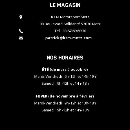
Le magasin
cookies,
certaines
fonctionnalités
KTM Motorsport Metz
disparaîtront
90 Boulevard Solidarité 57070 Metz
du site web.
Tel :
03 87 69 69 30
patrick@ktm-metz.com
Marketing
En partageant
Nos horaires
vos centres
d'intérêt et
votre
ÉTÉ (de mars à octobre)
comportement
Mardi-Vendredi : 9h-12h et 14h-19h
lorsque vous
Samedi : 9h-12h et 14h-18h
visitez notre
site, vous
HIVER (de novembre à février)
augmentez les
chances de
Mardi-Vendredi : 9h-12h et 13h-18h
voir apparaître
Samedi : 9h-12h et 14h-18h
des contenus
et des offres
personnalisés.