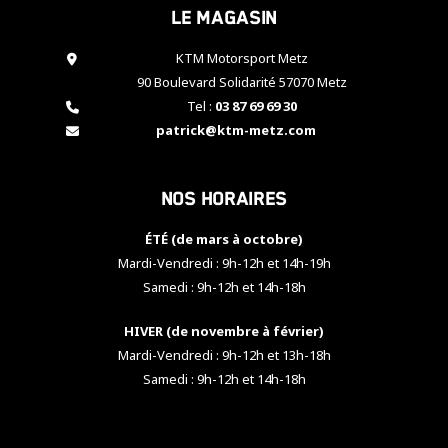
Le magasin
cookies,
certaines
fonctionnalités
KTM Motorsport Metz
disparaîtront
90 Boulevard Solidarité 57070 Metz
du site web.
Tel :
03 87 69 69 30
patrick@ktm-metz.com
Marketing
En partageant
Nos horaires
vos centres
d'intérêt et
votre
ÉTÉ (de mars à octobre)
comportement
Mardi-Vendredi : 9h-12h et 14h-19h
lorsque vous
Samedi : 9h-12h et 14h-18h
visitez notre
site, vous
HIVER (de novembre à février)
augmentez les
chances de
Mardi-Vendredi : 9h-12h et 13h-18h
voir apparaître
Samedi : 9h-12h et 14h-18h
des contenus
et des offres
personnalisés.