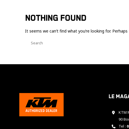
NOTHING FOUND
It seems we can’t find what you’re looking for. Perhaps 
Le mag
KTM M
90 Bo
Tel :
0