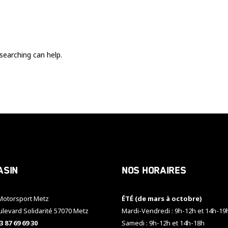
Ces cookies
sont nécessaire
pour le bon
fonctionnement
du site.
searching can help.
Statistiques
Utilisé pour
mesurer
l'audience
du site.
Expérience
Afin que notre
asin
Nos horaires
site web
fonctionne
aussi bien que
otorsport Metz
ÉTÉ (de mars à octobre)
possible
pendant votre
ulevard Solidarité 57070 Metz
Mardi-Vendredi : 9h-12h et 14h-19
visite. Si vous
3 87 69 69 30
Samedi : 9h-12h et 14h-18h
refusez ces