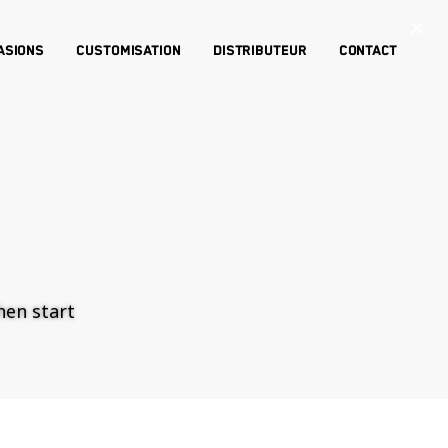
×
asions
Customisation
Distributeur
Contact
then start