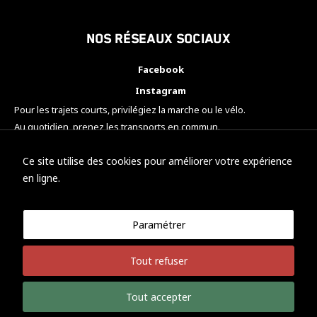
Nos réseaux sociaux
Facebook
Instagram
Pour les trajets courts, privilégiez la marche ou le vélo.
Au quotidien, prenez les transports en commun.
Pensez à covoiturer.
#SeDéplacerMoinsPolluer
Ce site utilise des cookies pour améliorer votre expérience
en ligne.
Paramétrer
© KTM Motorsport Metz
Tout refuser
Mentions légales
Politique de confidentialité
Tout accepter
Développement Nicolas Vaezi