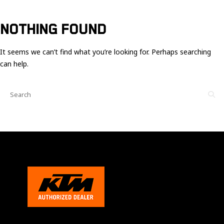
Ces cookies
sont nécessaire
pour le bon
NOTHING FOUND
fonctionnement
du site.
It seems we can’t find what you’re looking for. Perhaps searching
can help.
Statistiques
Utilisé pour
mesurer
l'audience
du site.
Expérience
Afin que notre
site web
fonctionne
aussi bien que
possible
pendant votre
visite. Si vous
refusez ces