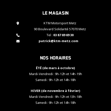
cookies,
certaines
Le magasin
fonctionnalités
disparaîtront
KTM Motorsport Metz
du site web.
90 Boulevard Solidarité 57070 Metz
Tel :
03 87 69 69 30
Marketing
patrick@ktm-metz.com
En partageant
vos centres
d'intérêt et
Nos horaires
votre
comportement
ÉTÉ (de mars à octobre)
lorsque vous
visitez notre
Mardi-Vendredi : 9h-12h et 14h-19h
site, vous
Samedi : 9h-12h et 14h-18h
augmentez les
chances de
HIVER (de novembre à février)
voir apparaître
Mardi-Vendredi : 9h-12h et 13h-18h
des contenus
et des offres
Samedi : 9h-12h et 14h-18h
personnalisés.