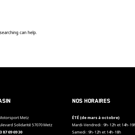
Ces cookies
sont nécessaire
pour le bon
fonctionnement
du site.
searching can help.
Statistiques
Utilisé pour
mesurer
l'audience
du site.
Expérience
Afin que notre
asin
Nos horaires
site web
fonctionne
aussi bien que
otorsport Metz
ÉTÉ (de mars à octobre)
possible
pendant votre
ulevard Solidarité 57070 Metz
Mardi-Vendredi : 9h-12h et 14h-19
visite. Si vous
3 87 69 69 30
Samedi : 9h-12h et 14h-18h
refusez ces