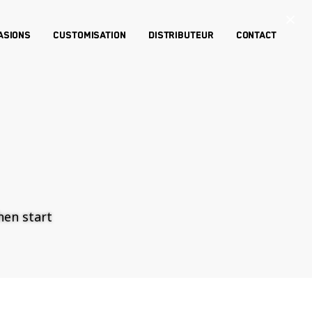
×
asions
Customisation
Distributeur
Contact
then start