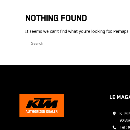
NOTHING FOUND
It seems we can’t find what you’re looking for. Perhaps 
Le mag
KTM M
90 Bo
Tel :
0