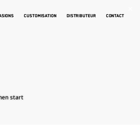
×
asions
Customisation
Distributeur
Contact
then start