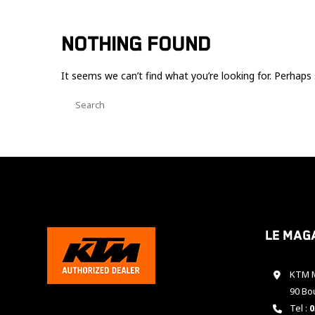
NOTHING FOUND
It seems we can’t find what you’re looking for. Perhaps 
Le mag
KTM M
90 Bo
Tel :
0