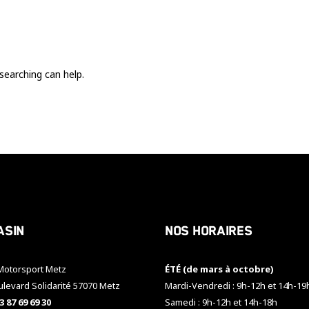
Ces cookies
sont nécessaire
pour le bon
fonctionnement
du site.
searching can help.
Statistiques
Utilisé pour
mesurer
l'audience
du site.
Expérience
Afin que notre
asin
Nos horaires
site web
fonctionne
aussi bien que
otorsport Metz
ÉTÉ (de mars à octobre)
possible
pendant votre
ulevard Solidarité 57070 Metz
Mardi-Vendredi : 9h-12h et 14h-19
visite. Si vous
3 87 69 69 30
Samedi : 9h-12h et 14h-18h
refusez ces