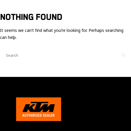
Ces cookies
sont nécessaire
pour le bon
NOTHING FOUND
fonctionnement
du site.
It seems we can’t find what you’re looking for. Perhaps searching
can help.
Statistiques
Utilisé pour
mesurer
l'audience
du site.
Expérience
Afin que notre
site web
fonctionne
aussi bien que
possible
pendant votre
visite. Si vous
refusez ces