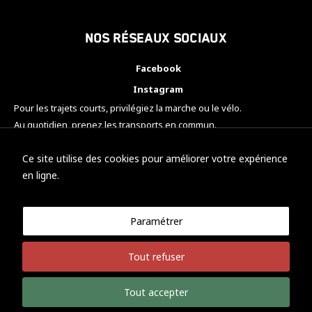
Nos réseaux sociaux
Facebook
Instagram
Pour les trajets courts, privilégiez la marche ou le vélo.
Au quotidien, prenez les transports en commun.
Pensez à covoiturer.
#SeDéplacerMoinsPolluer
Ce site utilise des cookies pour améliorer votre expérience
en ligne.
Paramétrer
© KTM Motorsport Metz
Tout refuser
Mentions légales
Politique de confidentialité
Tout accepter
Développement Nicolas Vaezi