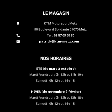
cookies,
certaines
Le magasin
fonctionnalités
disparaîtront
KTM Motorsport Metz
du site web.
90 Boulevard Solidarité 57070 Metz
Tel :
03 87 69 69 30
Marketing
patrick@ktm-metz.com
En partageant
vos centres
d'intérêt et
Nos horaires
votre
comportement
ÉTÉ (de mars à octobre)
lorsque vous
visitez notre
Mardi-Vendredi : 9h-12h et 14h-19h
site, vous
Samedi : 9h-12h et 14h-18h
augmentez les
chances de
HIVER (de novembre à février)
voir apparaître
Mardi-Vendredi : 9h-12h et 13h-18h
des contenus
et des offres
Samedi : 9h-12h et 14h-18h
personnalisés.