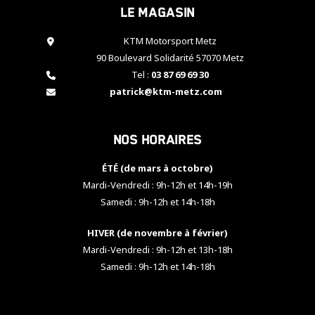
Le magasin
cookies,
certaines
fonctionnalités
KTM Motorsport Metz
disparaîtront
90 Boulevard Solidarité 57070 Metz
du site web.
Tel :
03 87 69 69 30
patrick@ktm-metz.com
Marketing
En partageant
Nos horaires
vos centres
d'intérêt et
votre
ÉTÉ (de mars à octobre)
comportement
Mardi-Vendredi : 9h-12h et 14h-19h
lorsque vous
Samedi : 9h-12h et 14h-18h
visitez notre
site, vous
HIVER (de novembre à février)
augmentez les
chances de
Mardi-Vendredi : 9h-12h et 13h-18h
voir apparaître
Samedi : 9h-12h et 14h-18h
des contenus
et des offres
personnalisés.