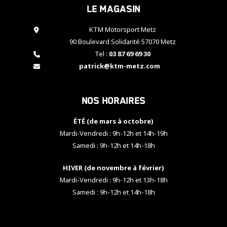
Le magasin
cookies,
certaines
fonctionnalités
KTM Motorsport Metz
disparaîtront
90 Boulevard Solidarité 57070 Metz
du site web.
Tel :
03 87 69 69 30
patrick@ktm-metz.com
Marketing
En partageant
Nos horaires
vos centres
d'intérêt et
votre
ÉTÉ (de mars à octobre)
comportement
Mardi-Vendredi : 9h-12h et 14h-19h
lorsque vous
Samedi : 9h-12h et 14h-18h
visitez notre
site, vous
HIVER (de novembre à février)
augmentez les
chances de
Mardi-Vendredi : 9h-12h et 13h-18h
voir apparaître
Samedi : 9h-12h et 14h-18h
des contenus
et des offres
personnalisés.