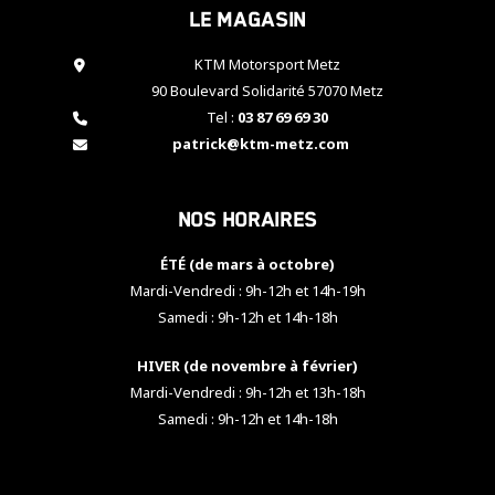
Le magasin
cookies,
certaines
fonctionnalités
KTM Motorsport Metz
disparaîtront
90 Boulevard Solidarité 57070 Metz
du site web.
Tel :
03 87 69 69 30
patrick@ktm-metz.com
Marketing
En partageant
Nos horaires
vos centres
d'intérêt et
votre
ÉTÉ (de mars à octobre)
comportement
Mardi-Vendredi : 9h-12h et 14h-19h
lorsque vous
Samedi : 9h-12h et 14h-18h
visitez notre
site, vous
HIVER (de novembre à février)
augmentez les
chances de
Mardi-Vendredi : 9h-12h et 13h-18h
voir apparaître
Samedi : 9h-12h et 14h-18h
des contenus
et des offres
personnalisés.