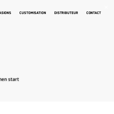
×
asions
Customisation
Distributeur
Contact
then start