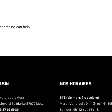
Ces cookies
sont nécessaire
pour le bon
fonctionnement
du site.
searching can help.
Statistiques
Utilisé pour
mesurer
l'audience
du site.
Expérience
Afin que notre
asin
Nos horaires
site web
fonctionne
aussi bien que
otorsport Metz
ÉTÉ (de mars à octobre)
possible
pendant votre
ulevard Solidarité 57070 Metz
Mardi-Vendredi : 9h-12h et 14h-19
visite. Si vous
3 87 69 69 30
Samedi : 9h-12h et 14h-18h
refusez ces