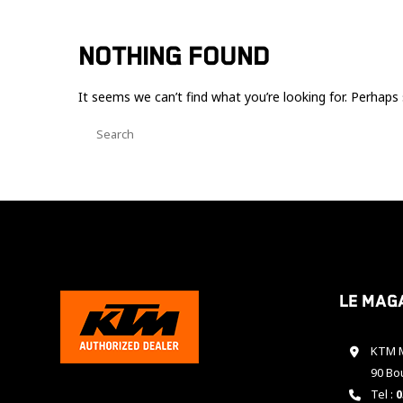
NOTHING FOUND
It seems we can’t find what you’re looking for. Perhaps 
Le mag
KTM M
90 Bo
Tel :
0