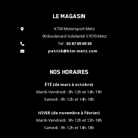
cookies,
certaines
Le magasin
fonctionnalités
disparaîtront
KTM Motorsport Metz
du site web.
90 Boulevard Solidarité 57070 Metz
Tel :
03 87 69 69 30
Marketing
patrick@ktm-metz.com
En partageant
vos centres
d'intérêt et
Nos horaires
votre
comportement
ÉTÉ (de mars à octobre)
lorsque vous
visitez notre
Mardi-Vendredi : 9h-12h et 14h-19h
site, vous
Samedi : 9h-12h et 14h-18h
augmentez les
chances de
HIVER (de novembre à février)
voir apparaître
Mardi-Vendredi : 9h-12h et 13h-18h
des contenus
et des offres
Samedi : 9h-12h et 14h-18h
personnalisés.