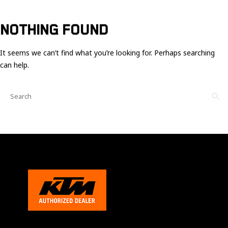
Ces cookies
sont nécessaire
pour le bon
NOTHING FOUND
fonctionnement
du site.
It seems we can’t find what you’re looking for. Perhaps searching
can help.
Statistiques
Utilisé pour
mesurer
l'audience
du site.
Expérience
Afin que notre
site web
fonctionne
aussi bien que
possible
pendant votre
visite. Si vous
refusez ces