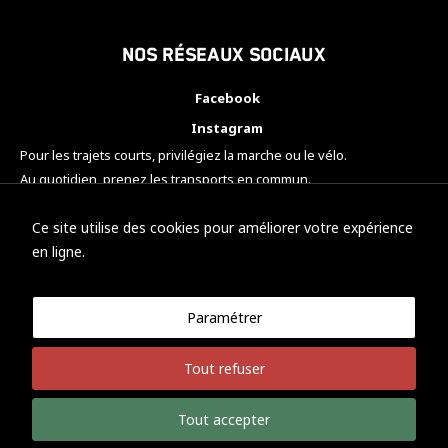
Nos réseaux sociaux
Facebook
Instagram
Pour les trajets courts, privilégiez la marche ou le vélo.
Au quotidien, prenez les transports en commun.
Pensez à covoiturer.
#SeDéplacerMoinsPolluer
Ce site utilise des cookies pour améliorer votre expérience
en ligne.
Paramétrer
© KTM Motorsport Metz
Tout refuser
Mentions légales
Politique de confidentialité
Tout accepter
Développement Nicolas Vaezi