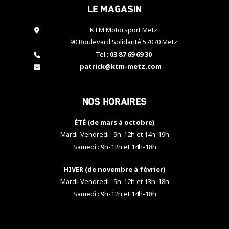
Le magasin
cookies,
certaines
fonctionnalités
KTM Motorsport Metz
disparaîtront
90 Boulevard Solidarité 57070 Metz
du site web.
Tel :
03 87 69 69 30
patrick@ktm-metz.com
Marketing
En partageant
Nos horaires
vos centres
d'intérêt et
votre
ÉTÉ (de mars à octobre)
comportement
Mardi-Vendredi : 9h-12h et 14h-19h
lorsque vous
Samedi : 9h-12h et 14h-18h
visitez notre
site, vous
HIVER (de novembre à février)
augmentez les
chances de
Mardi-Vendredi : 9h-12h et 13h-18h
voir apparaître
Samedi : 9h-12h et 14h-18h
des contenus
et des offres
personnalisés.