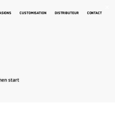
×
asions
Customisation
Distributeur
Contact
then start