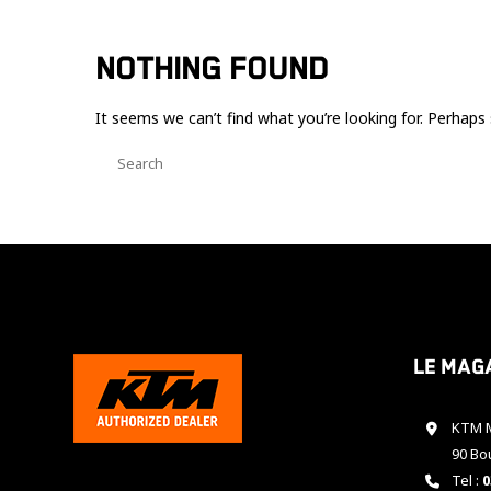
NOTHING FOUND
It seems we can’t find what you’re looking for. Perhaps 
Le mag
KTM M
90 Bo
Tel :
0