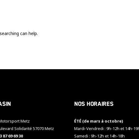
Ces cookies
sont nécessaire
pour le bon
fonctionnement
du site.
searching can help.
Statistiques
Utilisé pour
mesurer
l'audience
du site.
Expérience
Afin que notre
asin
Nos horaires
site web
fonctionne
aussi bien que
otorsport Metz
ÉTÉ (de mars à octobre)
possible
pendant votre
ulevard Solidarité 57070 Metz
Mardi-Vendredi : 9h-12h et 14h-19
visite. Si vous
3 87 69 69 30
Samedi : 9h-12h et 14h-18h
refusez ces