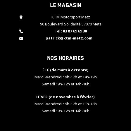
Le magasin
cookies,
certaines
fonctionnalités
KTM Motorsport Metz
disparaîtront
90 Boulevard Solidarité 57070 Metz
du site web.
Tel :
03 87 69 69 30
patrick@ktm-metz.com
Marketing
En partageant
Nos horaires
vos centres
d'intérêt et
votre
ÉTÉ (de mars à octobre)
comportement
Mardi-Vendredi : 9h-12h et 14h-19h
lorsque vous
Samedi : 9h-12h et 14h-18h
visitez notre
site, vous
HIVER (de novembre à février)
augmentez les
chances de
Mardi-Vendredi : 9h-12h et 13h-18h
voir apparaître
Samedi : 9h-12h et 14h-18h
des contenus
et des offres
personnalisés.