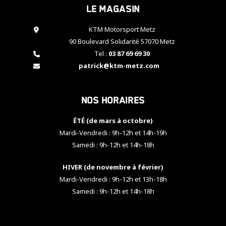
Le magasin
cookies,
certaines
fonctionnalités
KTM Motorsport Metz
disparaîtront
90 Boulevard Solidarité 57070 Metz
du site web.
Tel :
03 87 69 69 30
patrick@ktm-metz.com
Marketing
En partageant
Nos horaires
vos centres
d'intérêt et
votre
ÉTÉ (de mars à octobre)
comportement
Mardi-Vendredi : 9h-12h et 14h-19h
lorsque vous
Samedi : 9h-12h et 14h-18h
visitez notre
site, vous
HIVER (de novembre à février)
augmentez les
chances de
Mardi-Vendredi : 9h-12h et 13h-18h
voir apparaître
Samedi : 9h-12h et 14h-18h
des contenus
et des offres
personnalisés.