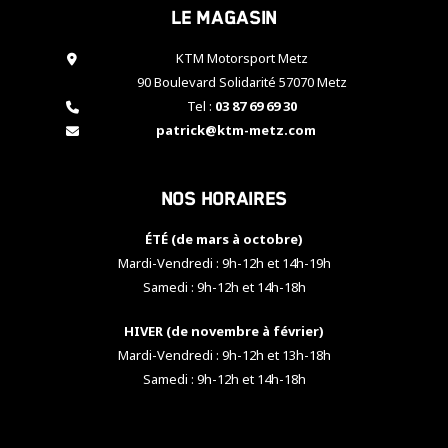
Le magasin
cookies,
certaines
fonctionnalités
KTM Motorsport Metz
disparaîtront
90 Boulevard Solidarité 57070 Metz
du site web.
Tel :
03 87 69 69 30
patrick@ktm-metz.com
Marketing
En partageant
Nos horaires
vos centres
d'intérêt et
votre
ÉTÉ (de mars à octobre)
comportement
Mardi-Vendredi : 9h-12h et 14h-19h
lorsque vous
Samedi : 9h-12h et 14h-18h
visitez notre
site, vous
HIVER (de novembre à février)
augmentez les
chances de
Mardi-Vendredi : 9h-12h et 13h-18h
voir apparaître
Samedi : 9h-12h et 14h-18h
des contenus
et des offres
personnalisés.