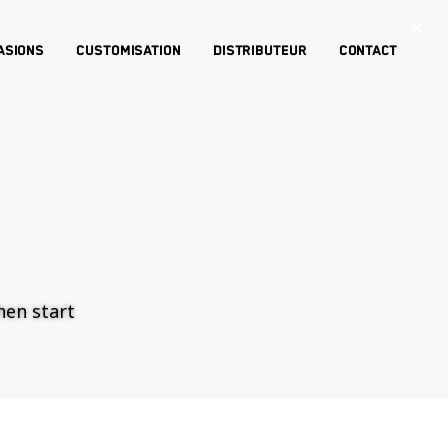
×
asions
Customisation
Distributeur
Contact
then start