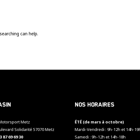
Ces cookies
sont nécessaire
pour le bon
fonctionnement
du site.
searching can help.
Statistiques
Utilisé pour
mesurer
l'audience
du site.
Expérience
Afin que notre
asin
Nos horaires
site web
fonctionne
aussi bien que
otorsport Metz
ÉTÉ (de mars à octobre)
possible
pendant votre
ulevard Solidarité 57070 Metz
Mardi-Vendredi : 9h-12h et 14h-19
visite. Si vous
3 87 69 69 30
Samedi : 9h-12h et 14h-18h
refusez ces