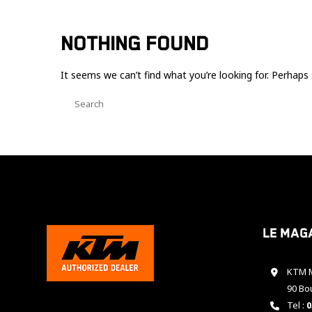
NOTHING FOUND
It seems we can’t find what you’re looking for. Perhaps 
Le mag
KTM M
90 Bo
Tel :
0