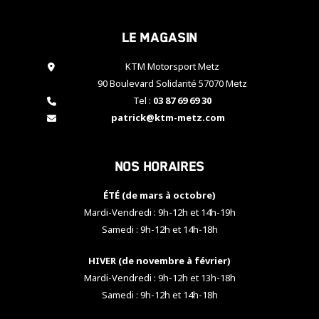
cookies,
certaines
Le magasin
fonctionnalités
disparaîtront
KTM Motorsport Metz
du site web.
90 Boulevard Solidarité 57070 Metz
Tel :
03 87 69 69 30
Marketing
patrick@ktm-metz.com
En partageant
vos centres
d'intérêt et
Nos horaires
votre
comportement
ÉTÉ (de mars à octobre)
lorsque vous
visitez notre
Mardi-Vendredi : 9h-12h et 14h-19h
site, vous
Samedi : 9h-12h et 14h-18h
augmentez les
chances de
HIVER (de novembre à février)
voir apparaître
Mardi-Vendredi : 9h-12h et 13h-18h
des contenus
et des offres
Samedi : 9h-12h et 14h-18h
personnalisés.