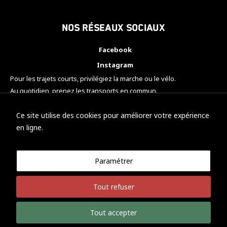
Nos réseaux sociaux
Facebook
Instagram
Pour les trajets courts, privilégiez la marche ou le vélo.
Au quotidien, prenez les transports en commun.
Pensez à covoiturer.
#SeDéplacerMoinsPolluer
Ce site utilise des cookies pour améliorer votre expérience
en ligne.
Paramétrer
© KTM Motorsport Metz
Tout refuser
Mentions légales
Politique de confidentialité
Tout accepter
Développement Nicolas Vaezi