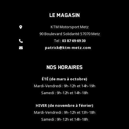
cookies,
certaines
Le magasin
fonctionnalités
disparaîtront
KTM Motorsport Metz
du site web.
90 Boulevard Solidarité 57070 Metz
Tel :
03 87 69 69 30
Marketing
patrick@ktm-metz.com
En partageant
vos centres
d'intérêt et
Nos horaires
votre
comportement
ÉTÉ (de mars à octobre)
lorsque vous
visitez notre
Mardi-Vendredi : 9h-12h et 14h-19h
site, vous
Samedi : 9h-12h et 14h-18h
augmentez les
chances de
HIVER (de novembre à février)
voir apparaître
Mardi-Vendredi : 9h-12h et 13h-18h
des contenus
et des offres
Samedi : 9h-12h et 14h-18h
personnalisés.