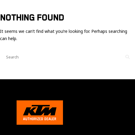
Ces cookies
sont nécessaire
pour le bon
NOTHING FOUND
fonctionnement
du site.
It seems we can’t find what you’re looking for. Perhaps searching
can help.
Statistiques
Utilisé pour
mesurer
l'audience
du site.
Expérience
Afin que notre
site web
fonctionne
aussi bien que
possible
pendant votre
visite. Si vous
refusez ces