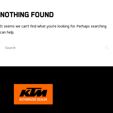
Ces cookies
sont nécessaire
pour le bon
NOTHING FOUND
fonctionnement
du site.
It seems we can’t find what you’re looking for. Perhaps searching
can help.
Statistiques
Utilisé pour
mesurer
l'audience
du site.
Expérience
Afin que notre
site web
fonctionne
aussi bien que
possible
pendant votre
visite. Si vous
refusez ces