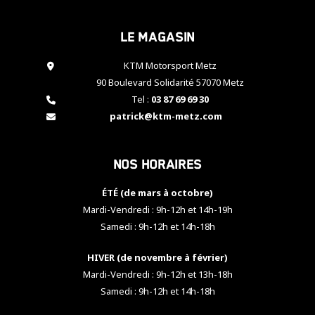
cookies,
certaines
Le magasin
fonctionnalités
disparaîtront
KTM Motorsport Metz
du site web.
90 Boulevard Solidarité 57070 Metz
Tel :
03 87 69 69 30
Marketing
patrick@ktm-metz.com
En partageant
vos centres
d'intérêt et
Nos horaires
votre
comportement
ÉTÉ (de mars à octobre)
lorsque vous
visitez notre
Mardi-Vendredi : 9h-12h et 14h-19h
site, vous
Samedi : 9h-12h et 14h-18h
augmentez les
chances de
HIVER (de novembre à février)
voir apparaître
Mardi-Vendredi : 9h-12h et 13h-18h
des contenus
et des offres
Samedi : 9h-12h et 14h-18h
personnalisés.