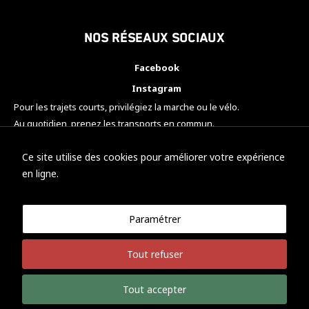
Nos réseaux sociaux
Facebook
Instagram
Pour les trajets courts, privilégiez la marche ou le vélo.
Au quotidien, prenez les transports en commun.
Pensez à covoiturer.
#SeDéplacerMoinsPolluer
Ce site utilise des cookies pour améliorer votre expérience
en ligne.
Paramétrer
© KTM Motorsport Metz
Tout refuser
Mentions légales
Politique de confidentialité
Tout accepter
Développement Nicolas Vaezi