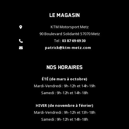
cookies,
certaines
Le magasin
fonctionnalités
disparaîtront
KTM Motorsport Metz
du site web.
90 Boulevard Solidarité 57070 Metz
Tel :
03 87 69 69 30
Marketing
patrick@ktm-metz.com
En partageant
vos centres
d'intérêt et
Nos horaires
votre
comportement
ÉTÉ (de mars à octobre)
lorsque vous
visitez notre
Mardi-Vendredi : 9h-12h et 14h-19h
site, vous
Samedi : 9h-12h et 14h-18h
augmentez les
chances de
HIVER (de novembre à février)
voir apparaître
Mardi-Vendredi : 9h-12h et 13h-18h
des contenus
et des offres
Samedi : 9h-12h et 14h-18h
personnalisés.