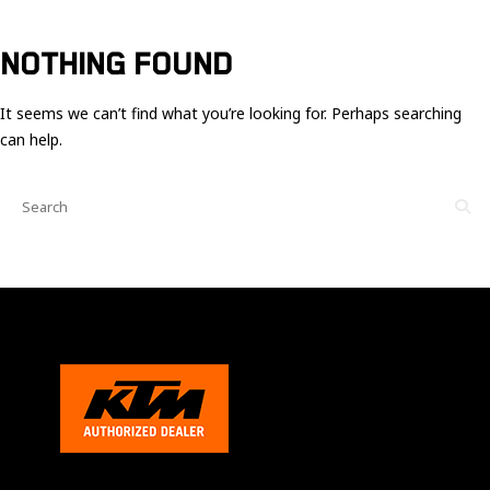
Ces cookies
sont nécessaire
pour le bon
NOTHING FOUND
fonctionnement
du site.
It seems we can’t find what you’re looking for. Perhaps searching
can help.
Statistiques
Utilisé pour
mesurer
l'audience
du site.
Expérience
Afin que notre
site web
fonctionne
aussi bien que
possible
pendant votre
visite. Si vous
refusez ces