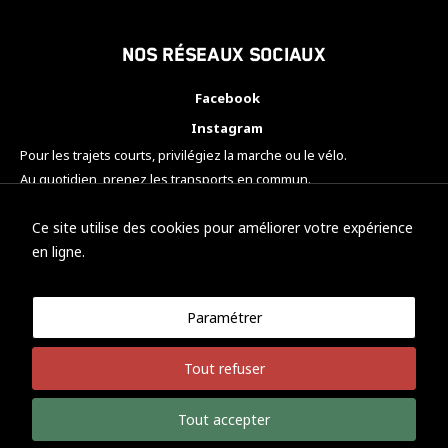
Nos réseaux sociaux
Facebook
Instagram
Pour les trajets courts, privilégiez la marche ou le vélo.
Au quotidien, prenez les transports en commun.
Pensez à covoiturer.
#SeDéplacerMoinsPolluer
Ce site utilise des cookies pour améliorer votre expérience
en ligne.
Paramétrer
© KTM Motorsport Metz
Tout refuser
Mentions légales
Politique de confidentialité
Tout accepter
Développement Nicolas Vaezi