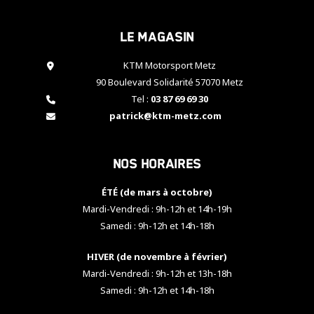
cookies,
certaines
Le magasin
fonctionnalités
disparaîtront
KTM Motorsport Metz
du site web.
90 Boulevard Solidarité 57070 Metz
Tel :
03 87 69 69 30
Marketing
patrick@ktm-metz.com
En partageant
vos centres
d'intérêt et
Nos horaires
votre
comportement
ÉTÉ (de mars à octobre)
lorsque vous
visitez notre
Mardi-Vendredi : 9h-12h et 14h-19h
site, vous
Samedi : 9h-12h et 14h-18h
augmentez les
chances de
HIVER (de novembre à février)
voir apparaître
Mardi-Vendredi : 9h-12h et 13h-18h
des contenus
et des offres
Samedi : 9h-12h et 14h-18h
personnalisés.