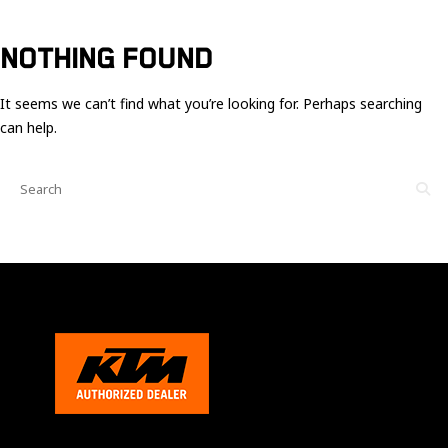
Ces cookies
sont nécessaire
pour le bon
NOTHING FOUND
fonctionnement
du site.
It seems we can’t find what you’re looking for. Perhaps searching
can help.
Statistiques
Utilisé pour
mesurer
l'audience
du site.
Expérience
Afin que notre
site web
fonctionne
aussi bien que
possible
pendant votre
visite. Si vous
refusez ces