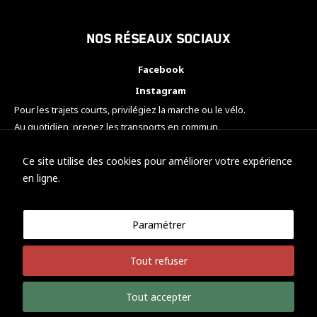
Nos réseaux sociaux
Facebook
Instagram
Pour les trajets courts, privilégiez la marche ou le vélo.
Au quotidien, prenez les transports en commun.
Pensez à covoiturer.
#SeDéplacerMoinsPolluer
Ce site utilise des cookies pour améliorer votre expérience
en ligne.
Paramétrer
© KTM Motorsport Metz
Tout refuser
Mentions légales
Politique de confidentialité
Tout accepter
Développement Nicolas Vaezi