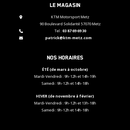
Le magasin
cookies,
certaines
fonctionnalités
KTM Motorsport Metz
disparaîtront
90 Boulevard Solidarité 57070 Metz
du site web.
Tel :
03 87 69 69 30
patrick@ktm-metz.com
Marketing
En partageant
Nos horaires
vos centres
d'intérêt et
votre
ÉTÉ (de mars à octobre)
comportement
Mardi-Vendredi : 9h-12h et 14h-19h
lorsque vous
Samedi : 9h-12h et 14h-18h
visitez notre
site, vous
HIVER (de novembre à février)
augmentez les
chances de
Mardi-Vendredi : 9h-12h et 13h-18h
voir apparaître
Samedi : 9h-12h et 14h-18h
des contenus
et des offres
personnalisés.