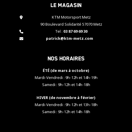
Le magasin
cookies,
certaines
fonctionnalités
KTM Motorsport Metz
disparaîtront
90 Boulevard Solidarité 57070 Metz
du site web.
Tel :
03 87 69 69 30
patrick@ktm-metz.com
Marketing
En partageant
Nos horaires
vos centres
d'intérêt et
votre
ÉTÉ (de mars à octobre)
comportement
Mardi-Vendredi : 9h-12h et 14h-19h
lorsque vous
Samedi : 9h-12h et 14h-18h
visitez notre
site, vous
HIVER (de novembre à février)
augmentez les
chances de
Mardi-Vendredi : 9h-12h et 13h-18h
voir apparaître
Samedi : 9h-12h et 14h-18h
des contenus
et des offres
personnalisés.