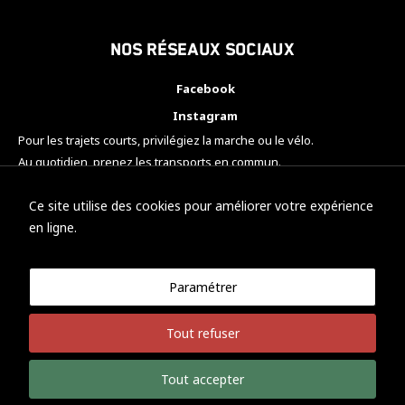
Nos réseaux sociaux
Facebook
Instagram
Pour les trajets courts, privilégiez la marche ou le vélo.
Au quotidien, prenez les transports en commun.
Pensez à covoiturer.
#SeDéplacerMoinsPolluer
Ce site utilise des cookies pour améliorer votre expérience
en ligne.
Paramétrer
© KTM Motorsport Metz
Tout refuser
Mentions légales
Politique de confidentialité
Tout accepter
Développement Nicolas Vaezi