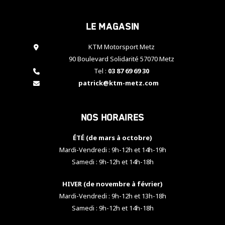
cookies,
certaines
Le magasin
fonctionnalités
disparaîtront
KTM Motorsport Metz
du site web.
90 Boulevard Solidarité 57070 Metz
Tel :
03 87 69 69 30
Marketing
patrick@ktm-metz.com
En partageant
vos centres
d'intérêt et
Nos horaires
votre
comportement
ÉTÉ (de mars à octobre)
lorsque vous
visitez notre
Mardi-Vendredi : 9h-12h et 14h-19h
site, vous
Samedi : 9h-12h et 14h-18h
augmentez les
chances de
HIVER (de novembre à février)
voir apparaître
Mardi-Vendredi : 9h-12h et 13h-18h
des contenus
et des offres
Samedi : 9h-12h et 14h-18h
personnalisés.