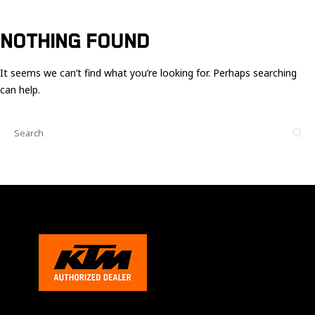
Ces cookies
sont nécessaire
pour le bon
NOTHING FOUND
fonctionnement
du site.
It seems we can’t find what you’re looking for. Perhaps searching
can help.
Statistiques
Utilisé pour
mesurer
l'audience
du site.
Expérience
Afin que notre
site web
fonctionne
aussi bien que
possible
pendant votre
visite. Si vous
refusez ces