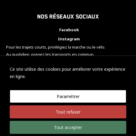
Nos réseaux sociaux
Facebook
Instagram
Pour les trajets courts, privilégiez la marche ou le vélo.
Au quotidien, prenez les transports en commun.
Pensez à covoiturer.
#SeDéplacerMoinsPolluer
Ce site utilise des cookies pour améliorer votre expérience
en ligne.
Paramétrer
© KTM Motorsport Metz
Tout refuser
Mentions légales
Politique de confidentialité
Tout accepter
Développement Nicolas Vaezi