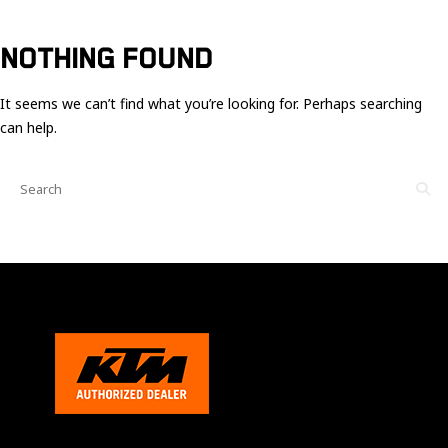
Ces cookies
sont nécessaire
pour le bon
NOTHING FOUND
fonctionnement
du site.
It seems we can’t find what you’re looking for. Perhaps searching
can help.
Statistiques
Utilisé pour
mesurer
l'audience
du site.
Expérience
Afin que notre
site web
fonctionne
aussi bien que
possible
pendant votre
visite. Si vous
refusez ces