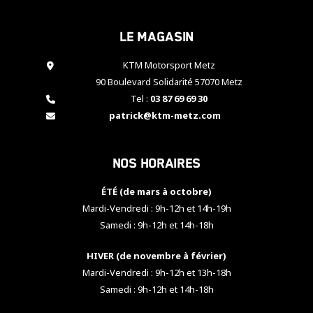
cookies,
certaines
Le magasin
fonctionnalités
disparaîtront
KTM Motorsport Metz
du site web.
90 Boulevard Solidarité 57070 Metz
Tel :
03 87 69 69 30
Marketing
patrick@ktm-metz.com
En partageant
vos centres
d'intérêt et
Nos horaires
votre
comportement
ÉTÉ (de mars à octobre)
lorsque vous
visitez notre
Mardi-Vendredi : 9h-12h et 14h-19h
site, vous
Samedi : 9h-12h et 14h-18h
augmentez les
chances de
HIVER (de novembre à février)
voir apparaître
Mardi-Vendredi : 9h-12h et 13h-18h
des contenus
et des offres
Samedi : 9h-12h et 14h-18h
personnalisés.